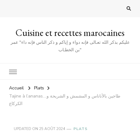
Cuisine et recettes marocaines
عليكم بذكر الله تعـالى فإنه دواء و إياكم و ذكر الناس فإنه داء" عمر
بن الخطـاب"
Accueil
Plats
Tajine à l’ananas….طاجين بالأناناس و المشمش و الشريحة و
الكركاع
UPDATED ON
25 AOÛT 2024
PLATS