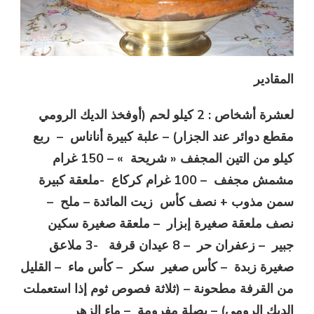
المقادير
لعشرة أشخاص : 2 كيلو لحم (أوفخذ الديك الرومي
مقطع دوائر عند الجزار) – علبة كبيرة أناناس – ربع
كيلو من التين المجفف « شريحة » – 150 غرام
مشمش مجفف – 100 غرام كركاع -ملعقة كبيرة
سمن مذوب + نصف كأس زيت المائدة – ملح –
نصف ملعقة صغيرة إبزار – ملعقة صغيرة سكين
جبير – زعفران حر – 8 عيدان قرفة -3 ملاعق
صغيرة زبدة – كأس صغير سكر – كأس ماء – القليل
من القرفة مطحونة – (ثلاثة فصوص ثوم إذا استعملت
الديك الرومي) – بصلة مفرومة – ماء الزهر