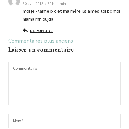
30 avril 2013 à 20 h 11 min
moi je »taime b c et ma mére ils aimes toi bc moi
niama mn oujda
RÉPONDRE
Navigation
Commentaires plus anciens
Laisser un commentaire
dans
les
commentaires