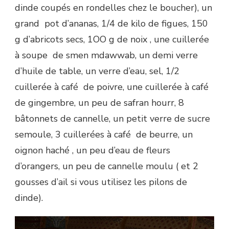
و
dinde coupés en rondelles chez le boucher), un
المشمش
grand pot d’ananas, 1/4 de kilo de figues, 150
و
الشريحة
g d’abricots secs, 1OO g de noix , une cuillerée
و
à soupe de smen mdawwab, un demi verre
الكركاع
d’huile de table, un verre d’eau, sel, 1/2
cuillerée à café de poivre, une cuillerée à café
de gingembre, un peu de safran hourr, 8
bâtonnets de cannelle, un petit verre de sucre
semoule, 3 cuillerées à café de beurre, un
oignon haché , un peu d’eau de fleurs
d’orangers, un peu de cannelle moulu ( et 2
gousses d’ail si vous utilisez les pilons de
dinde).