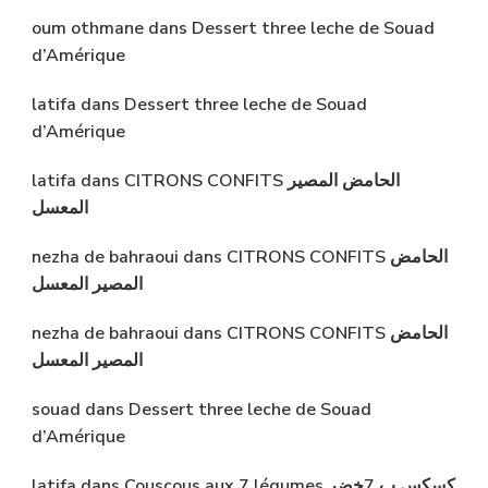
oum othmane
dans
Dessert three leche de Souad
d’Amérique
latifa
dans
Dessert three leche de Souad
d’Amérique
latifa
dans
CITRONS CONFITS الحامض المصير
المعسل
nezha de bahraoui
dans
CITRONS CONFITS الحامض
المصير المعسل
nezha de bahraoui
dans
CITRONS CONFITS الحامض
المصير المعسل
souad
dans
Dessert three leche de Souad
d’Amérique
latifa
dans
Couscous aux 7 légumes كسكس ب 7خضر