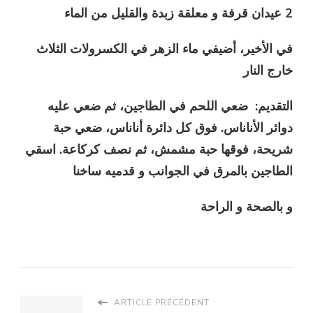
2 عيدان قرفة و معلقة زبدة والقليل من الماء
في الأخير، أضيفي ماء الزهر في الكسرولات الثلاث
خارج النار
التقديم: ضعي اللحم في الطاجين، ثم ضعي عليه
دوائر الأناناس. فوق كل دائرة أناناس، ضعي حبة
شريحة، فوقها حبة مشمش، ثم نصف كركاعة. اسقي
الطاجين بالمرق في الجوانب و قدميه ساخنا
و بالصحة و الراحة
ARTICLE PRÉCÉDENT