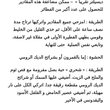
ديسيلتر تقريبا » – ممكن مضاعفة هذه المقادير
للحصول على عدد أكبر من الفطائر
الطريقة : امزحي جميع المقادير واتركيها ترتاح مدة
نصف ساعة على الأقل، ثم خذي القليل من الخليط
وقومي
بطهي الفطيرة الأولى في مقلاة غير لاصقة،
وتابعي نفس العملية حتى للنهاية
الحشوة : إما بالقمرون أو بشرائح الديك الرومي
الطريقة : « شحري » حبة بصل مفرومة مع فص ثوم
والملح في الزيت. أضيفي عليها السمك أو شرائح
الديك الرومي مقطعة رقيقة جدا. اتركي الكل على نار
مهيلة، ثم أضيفي عصير الحامض و الفلفل الأسود
والبقدونس في الأخير