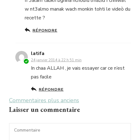
fi 3alam tabkh bghina nchoufu lmazid f chhiwat
w nt3almo manak wach monkin tohti le videò du
recette ?
RÉPONDRE
latifa
24 janvier 2014 à 22 h 51 min
In chaa ALLAH , je vais essayer car ce n’est
pas facile
RÉPONDRE
Navigation
Commentaires plus anciens
Laisser un commentaire
dans
les
commentaires