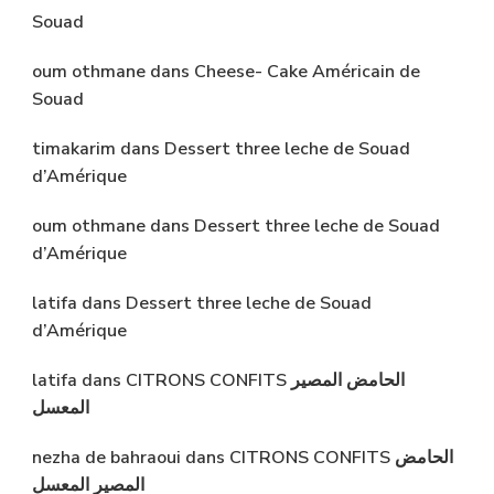
Souad
oum othmane
dans
Cheese- Cake Américain de
Souad
timakarim
dans
Dessert three leche de Souad
d’Amérique
oum othmane
dans
Dessert three leche de Souad
d’Amérique
latifa
dans
Dessert three leche de Souad
d’Amérique
latifa
dans
CITRONS CONFITS الحامض المصير
المعسل
nezha de bahraoui
dans
CITRONS CONFITS الحامض
المصير المعسل