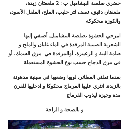
حضري صلصة البيشاميل ب : 2 ملعقتان زبدة،
ملعقتان دقيق، نصف لتر حليب، الملح، الفلفل الأسود،
والكوزة محكوكة
امزجي الحشوة بصلصة البيشاميل. أضيفي إليها
الشعرية الصينية المرقدة في الماء غليان والملح و
ضامة البنة و الزعيترة، أوالمرقدة في مرق السمك، أو
في مرق الدجاج حسب نوع الحشوة المستعملة
بعدما تملئي الفطائر، لويها وضعيها في صينية مذهونة
بالزبدة. انثري عليها الفرماج محكوكا و ادخليها للفرن
مدة وجيزة ليذوب الفرماج
و بالصحة و الراحة