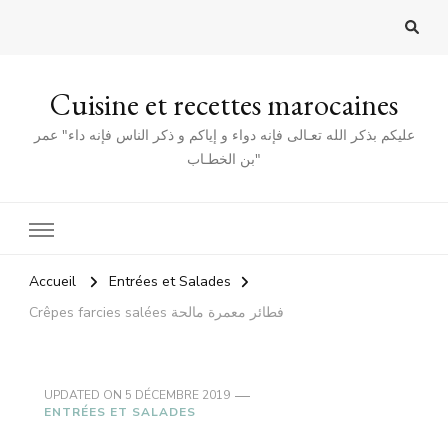
Cuisine et recettes marocaines
عليكم بذكر الله تعـالى فإنه دواء و إياكم و ذكر الناس فإنه داء" عمر
بن الخطـاب"
Accueil
Entrées et Salades
Crêpes farcies salées فطائر معمرة مالحة
UPDATED ON
5 DÉCEMBRE 2019
ENTRÉES ET SALADES