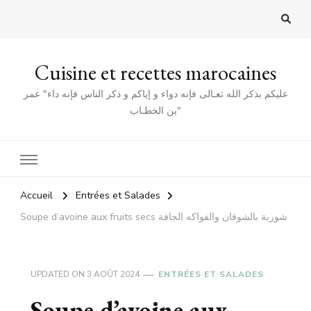
Cuisine et recettes marocaines
عليكم بذكر الله تعـالى فإنه دواء و إياكم و ذكر الناس فإنه داء" عمر
بن الخطـاب"
Accueil
Entrées et Salades
Soupe d’avoine aux fruits secs شوربة بالشوفان والفواكه الجافة
UPDATED ON
3 AOÛT 2024
ENTRÉES ET SALADES
Soupe d’avoine aux