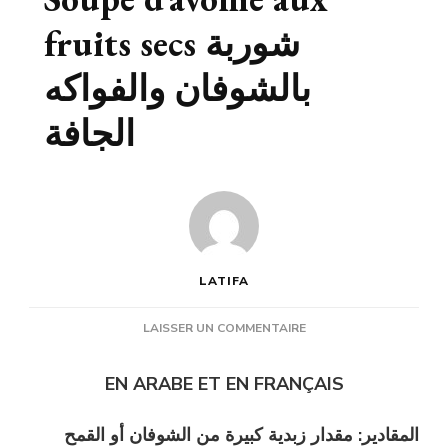
fruits secs شوربة
بالشوفان والفواكه
الجافة
LATIFA
SUR
LAISSER UN COMMENTAIRE
SOUPE
D’AVOINE
EN ARABE ET EN FRANÇAIS
AUX
FRUITS
المقادير: مقدار زبدية كبيرة من الشوفان أو القمح
SECS