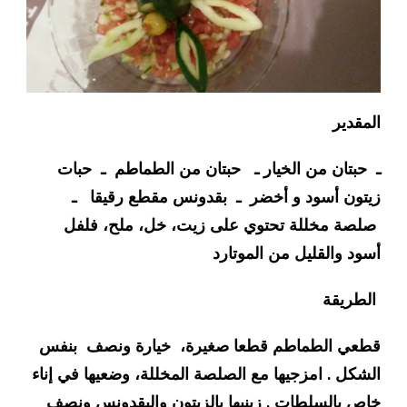
المقدير
ـ حبتان من الخيار ـ حبتان من الطماطم ـ حبات
زيتون أسود و أخضر ـ بقدونس مقطع رقيقا ـ
صلصة مخللة تحتوي على زيت، خل، ملح، فلفل
أسود والقليل من الموتارد
الطريقة
قطعي الطماطم قطعا صغيرة، خيارة ونصف بنفس
الشكل . امزجيها مع الصلصة المخللة، وضعيها في إناء
خاص بالسلطات . زينيها بالزيتون والبقدونس ونصف