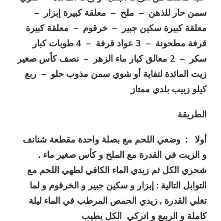
سمن حار للذهن – ملح – معلقة كبيرة إبزار –
معلقة كبيرة سكين جبير – خرقوم – معلقة كبيرة
قرفة مطحونة – 3 عواد قرفة – 4 طوبات كبار
سكر – 2 معالق كبار ماء الزهر – نصف كأس صغير
زيت المائدة لتفاية أو شوي سمن مذوب حلو – ربع
كيلو زبيب بلدي ممتاز
الطريقة
أولا : وضعي اللحم مع بصلة واحدة مقطعة شنانف
و الزيت في القدرة مع الملح و كأس صغير ماء .
شحري الكل ثم زيدي الماء الكافي لطهي اللحم مع
التوابل التالية : إبزار و سكين جبير و الخرقوم و لما
تغلي القدرة , زيدي الحمص المرطب في الماء ليلة
كاملة و الربيع و اتركي الكل يطيب