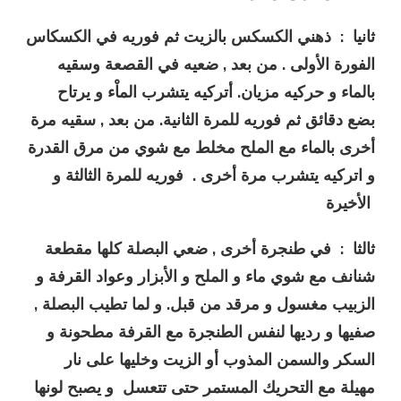
ثانيا : ذهني الكسكس بالزيت ثم فوريه في الكسكاس
الفورة الأولى . من بعد , ضعيه في القصعة وسقيه
بالماء و حركيه مزيان. أتركيه يتشرب الماْء و يرتاح
بضع دقائق ثم فوريه للمرة الثانية. من بعد , سقيه مرة
أخرى بالماء مع الملح مخلط مع شوي من مرق القدرة
و اتركيه يتشرب مرة أخرى . فوريه للمرة الثالثة و
الأخيرة
ثالثا : في طنجرة أخرى , ضعي البصلة كلها مقطعة
شنانف مع شوي ماء و الملح و الأبزار وعواد القرفة و
الزبيب مغسول و مرقد من قبل. و لما تطيب البصلة ,
صفيها و رديها لنفس الطنجرة مع القرفة مطحونة و
السكر والسمن المذوب أو الزيت وخليها على نار
مهيلة مع التحريك المستمر حتى تتعسل و يصبح لونها