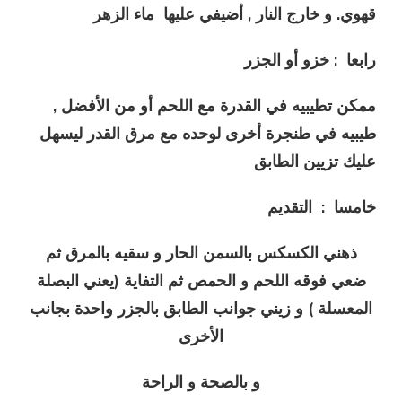
قهوي. و خارج النار , أضيفي عليها ماء الزهر
رابعا : خزو أو الجزر
ممكن تطيبيه في القدرة مع اللحم أو من الأفضل ,
طيبيه في طنجرة أخرى لوحده مع مرق القدر ليسهل
عليك تزيين الطابق
خامسا : التقديم
ذهني الكسكس بالسمن الحار و سقيه بالمرق ثم
ضعي فوقه اللحم و الحمص ثم التفاية (يعني البصلة
المعسلة ) و زيني جوانب الطابق بالجزر واحدة بجانب
الأخرى
و بالصحة و الراحة