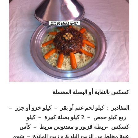
كسكس بالتفاية أو البصلة المعسلة
المقادير : كيلو لحم غنم أو بقر – كيلو خزو أو جزر –
ربع كيلو حمص – 2 كيلو بصلة كبيرة – كيلو
كسكس -ربطة قزبور و معدنوس مربط – كأس
عنبة مخلط من الزيت البلدية و زيت المائدة – شوي